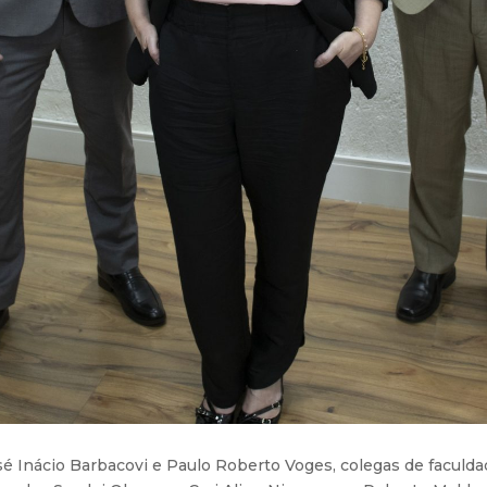
osé Inácio Barbacovi e Paulo Roberto Voges, colegas de facul