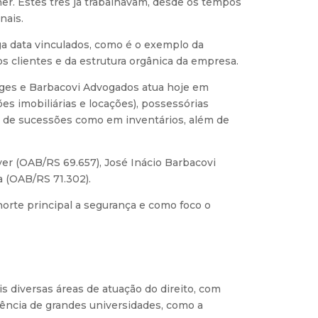
r. Estes três já trabalhavam, desde os tempos
nais.
a data vinculados, como é o exemplo da
s clientes e da estrutura orgânica da empresa.
 Voges e Barbacovi Advogados atua hoje em
ções imobiliárias e locações), possessórias
os de sucessões como em inventários, além de
yer (OAB/RS 69.657), José Inácio Barbacovi
 (OAB/RS 71.302).
norte principal a segurança e como foco o
 diversas áreas de atuação do direito, com
ência de grandes universidades, como a