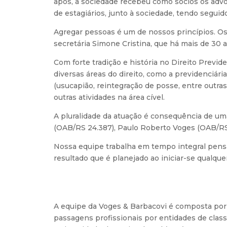
após, a sociedade recebeu como sócios os advo
de estagiários, junto à sociedade, tendo segui
Agregar pessoas é um de nossos princípios. Os
secretária Simone Cristina, que há mais de 30 
Com forte tradição e história no Direito Previ
diversas áreas do direito, como a previdenciária
(usucapião, reintegração de posse, entre outr
outras atividades na área cível.
A pluralidade da atuação é consequência de uma
(OAB/RS 24.387), Paulo Roberto Voges (OAB/RS
Nossa equipe trabalha em tempo integral pensan
resultado que é planejado ao iniciar-se qualquer
A equipe da Voges & Barbacovi é composta por 
passagens profissionais por entidades de clas