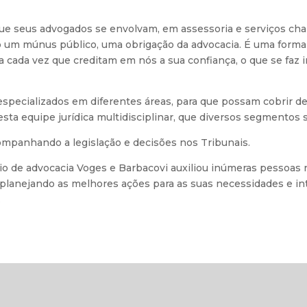
e seus advogados se envolvam, em assessoria e serviços ch
o um múnus público, uma obrigação da advocacia. É uma forma
a cada vez que creditam em nós a sua confiança, o que se faz 
ecializados em diferentes áreas, para que possam cobrir de 
sta equipe jurídica multidisciplinar, que diversos segmentos s
companhando a legislação e decisões nos Tribunais.
ório de advocacia Voges e Barbacovi auxiliou inúmeras pessoa
 planejando as melhores ações para as suas necessidades e int
.