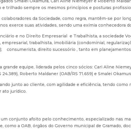
gados Smalei Okamura, Cari Aline Niemeyer e Roberto Maldane
do e trilhado sempre os mesmos princípios e posturas profissio
 colaboradores da Sociedade, como regra, mantêm-se por long
anos exerce suas atividades, sendo uma exímia conhecedora do
denciário e no Direito Empresarial e Trabalhista, a sociedade
, empresarial, trabalhista, imobiliária (condominial, regulariza
as); consumerista, direito sucessório , tanto em planejament
 grande equipe, liderada pelos cinco sócios: Cari Aline Nieme
 24.389), Roberto Maldaner (OAB/RS 71.659) e Smalei Okamura
do junto ao cliente, com agilidade e eficiência, tendo como 
 ato jurídico.
um conjunto afoito pelo conhecimento, especializado nas mais
se, como a OAB, órgãos do Governo municipal de Gramado, doc