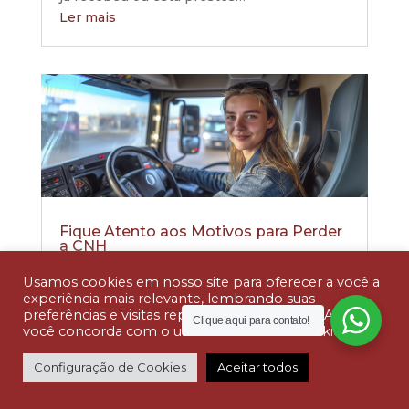
Ler mais
Fique Atento aos Motivos para Perder
a CNH
maio 29, 2025
Usamos cookies em nosso site para oferecer a você a
Perder a Carteira Nacional de Habilitação
experiência mais relevante, lembrando suas
(CNH) é um problema sério que pode afetar
preferências e visitas repetidas. Ao clicar em “Aceitar”,
Clique aqui para contato!
você concorda com o uso de TODOS os cookies.
diretamente a vida pessoal e profissional
de qualquer motorista. Muitas pessoas só
Configuração de Cookies
Aceitar todos
percebem os riscos quando já estão
próximas de ter o documento suspenso ou