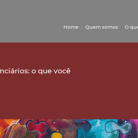
Home
Quem somos
O qu
nciários: o que você