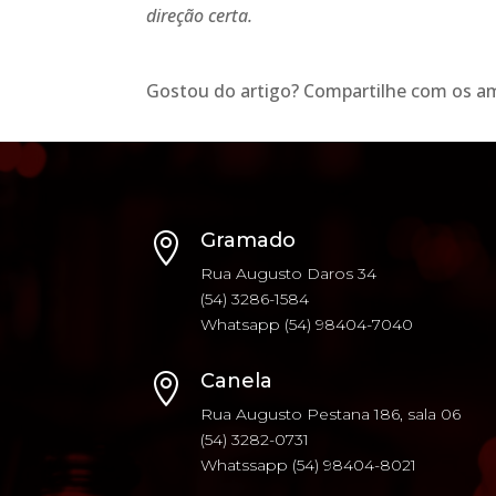
direção certa.
Gostou do artigo? Compartilhe com os am
Gramado

Rua Augusto Daros 34
(54) 3286-1584
Whatsapp (54) 98404-7040
Canela

Rua Augusto Pestana 186, sala 06
(54) 3282-0731
Whatssapp (54) 98404-8021