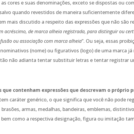
o as cores e suas denominações, exceto se dispostas ou com
, salvo quando revestidos de maneira suficientemente difer
tem mais discutido a respeito das expressões que não são reg
 acréscimo, de marca alheia registrada, para distinguir ou certi
onfusão ou associação com marca alheia
”. Ou seja, essas proib
minativos (nome) ou figurativos (logo) de uma marca já re
ão não adianta tentar substituir letras e tentar registrar
cas que contenham expressões que descrevam o próprio p
em caráter genérico, o que significa que você não pode r
 brasões, armas, medalhas, bandeiras, emblemas, distintivo
is, bem como a respectiva designação, figura ou imitação 