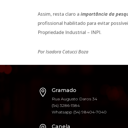
Assim, resta claro a
importância da pesqui
profissional habilitado para evitar possí
Propriedade Industrial – INPI.
Por Isadora Catucci Boza
Gramado

Rua Augusto Daros 34
(54) 3286-1584
Whatsapp (54) 98404-7040
Canela