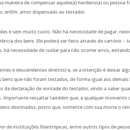
a maneira de compensar aquele(a) herdeiro(a) ou pessoa f
, enfim, amor dispensado ao testador.
ples e sem muito custo. Não há necessidade de pagar, nes
ncia dos bens. Ele poderá ser feito através de cartório – 
 há necessidade de cuidar para não ocorrer erros, evitando
dentes e descendentes direitos) e, se a intenção é deixar a
s bens que não foram testados, de forma igual aos demais h
endo da declaração de vontade do testador, vindo a saber 
es. Importante ressaltar também que, a qualquer momento
s bens destinados, posto que, somente com sua morte o tes
de instituições filantrópicas, entre outros tipos de pesso