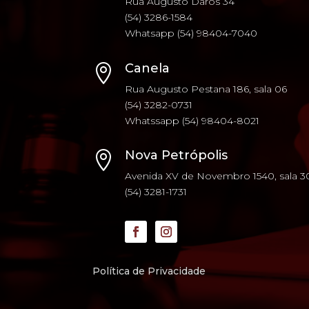
Rua Augusto Daros 34
(54) 3286-1584
Whatsapp (54) 98404-7040
Canela

Rua Augusto Pestana 186, sala 06
(54) 3282-0731
Whatssapp (54) 98404-8021
Nova Petrópolis

Avenida XV de Novembro 1540, sala 3
(54) 3281-1731
Política de Privacidade