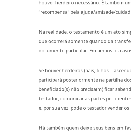
houver herdeiro necessário. É também um
“recompensa” pela ajuda/amizade/cuidado
Na realidade, o testamento é um ato sim
que ocorrerá somente quando da transferê
documento particular. Em ambos os casos,
Se houver herdeiros (pais, filhos – ascen
participará posteriormente na partilha do
beneficiado(s) não precisa(m) ficar sab
testador, comunicar as partes pertinent
e, por sua vez, pode o testador vender o
Há também quem deixe seus bens em favor 