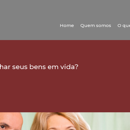
Home
Quem somos
O qu
lhar seus bens em vida?